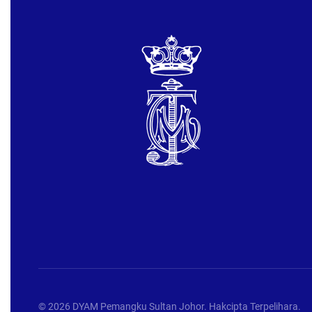
©
2026
DYAM Pemangku Sultan Johor. Hakcipta Terpelihara.