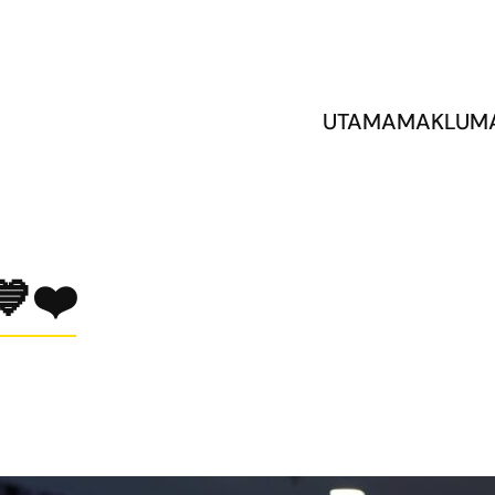
UTAMA
MAKLUM
💙❤️