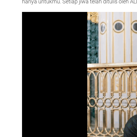
hanya untukmu. Setiap jiwa telah ditulis oleh 