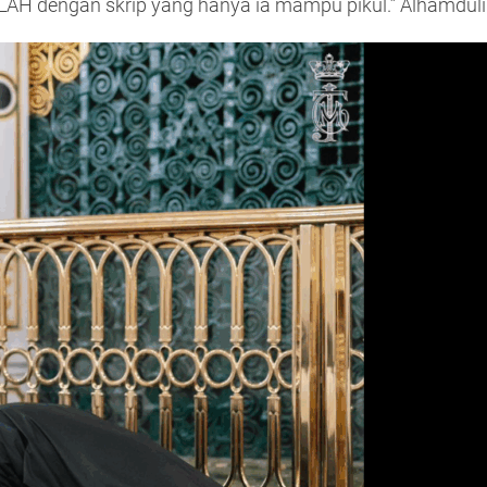
ALLAH dengan skrip yang hanya ia mampu pikul.” Alhamduli