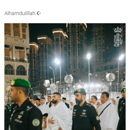
Alhamdulillah ☪️