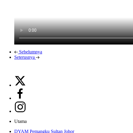
Sebelumnya
Seterusnya
Utama
DYAM Pemangku Sultan Johor