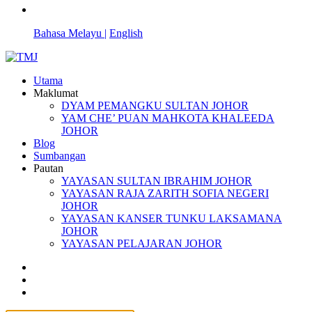
Bahasa Melayu |
English
Utama
Maklumat
DYAM PEMANGKU SULTAN JOHOR
YAM CHE’ PUAN MAHKOTA KHALEEDA
JOHOR
Blog
Sumbangan
Pautan
YAYASAN SULTAN IBRAHIM JOHOR
YAYASAN RAJA ZARITH SOFIA NEGERI
JOHOR
YAYASAN KANSER TUNKU LAKSAMANA
JOHOR
YAYASAN PELAJARAN JOHOR