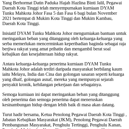
Yang Berhormat Datin Paduka Hajah Hazlina Binti Jalil, Pegawai
Daerah Kota Tinggi telah menyempurnakan kurniaan DYAM
Tunku Mahkota Johor Fasa 5 dan Fasa 6 bagi bulan November
2021 bertempat di Mukim Kota Tinggi dan Mukim Kambau,
Daerah Kota Tinggi.
Inisiatif DYAM Tunku Mahkota Johor mengurniakan bantuan untuk
meringankan beban yang ditanggung oleh keluarga-keluarga yang
serba memerlukan mencerminkan keperibadian baginda sebagai raja
berjiwa rakyat yang amat prihatin dan mengambil berat soal
kebajikan dan kesejahteraan hidup rakyat.
Antara keluarga-keluarga penerima kurniaan DYAM Tunku
Mahkota Johor adalah terdiri daripada masyarakat berbilang kaum
iaitu Melayu, India dan Cina dan golongan sasaran seperti keluarga
yang dhaif, golongan asnaf, mereka yang mempunyai sejarah
penyakit kronik, kehilangan pekerjaan dan sebagainya.
Semoga kurniaan ini dapat meringankan beban yang ditanggung
oleh penerima dan semoga penerima dapat meneruskan
kesinambungan hidup dengan lebih baik di masa akan datang.
Turut hadir bersama, Ketua Penolong Pegawai Daerah Kota Tinggi ,
Jabatan Kebajikan Masyarakat (JKM), Penolong Pegawai Daerah
Pembangunan Masyarakat, Penghulu Tertinggi, Penghulu Kanan,