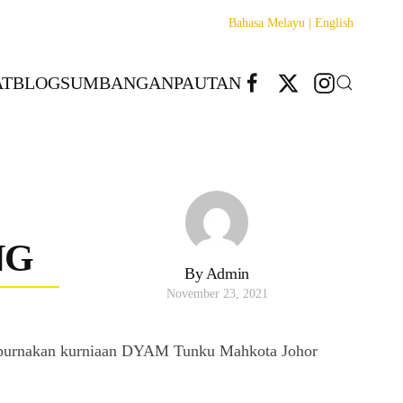
Bahasa Melayu |
English
T
BLOG
SUMBANGAN
PAUTAN
NG
By Admin
November 23, 2021
mpurnakan kurniaan DYAM Tunku Mahkota Johor