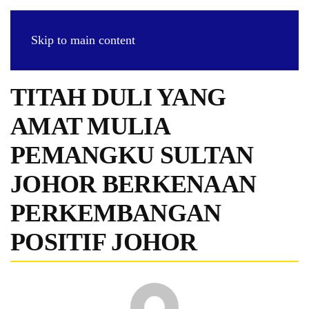
Skip to main content
TITAH DULI YANG
AMAT MULIA
PEMANGKU SULTAN
JOHOR BERKENAAN
PERKEMBANGAN
POSITIF JOHOR