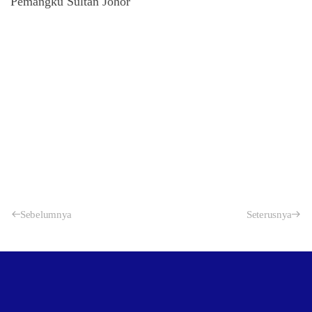
Pemangku Sultan Johor
Sebelumnya
Seterusnya