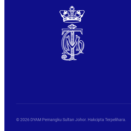
©
2026
DYAM Pemangku Sultan Johor. Hakcipta Terpelihara.