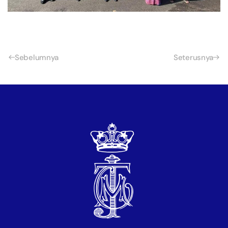
Sebelumnya
Seterusnya