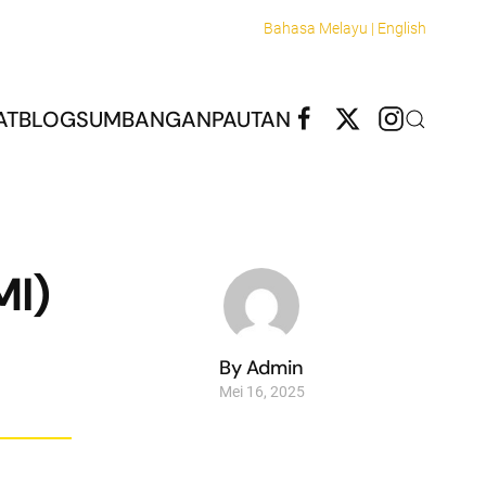
Bahasa Melayu |
English
AT
BLOG
SUMBANGAN
PAUTAN
I)
By Admin
Mei 16, 2025