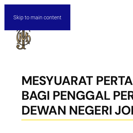
Skip to main content
MESYUARAT PERTA
BAGI PENGGAL PE
DEWAN NEGERI JO