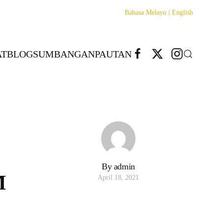
Bahasa Melayu |
English
T
BLOG
SUMBANGAN
PAUTAN
By admin
M
April 18, 2021