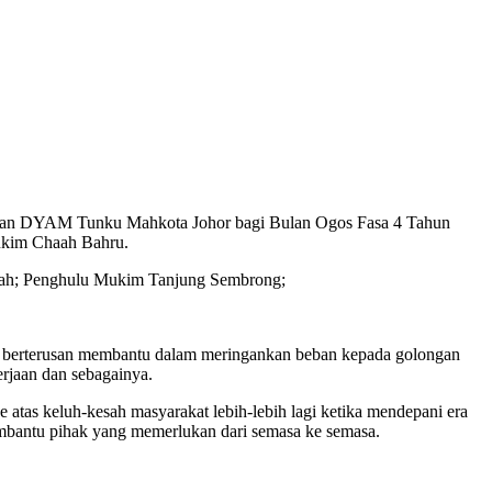
niaan DYAM Tunku Mahkota Johor bagi Bulan Ogos Fasa 4 Tahun
ukim Chaah Bahru.
erah; Penghulu Mukim Tanjung Sembrong;
ta berterusan membantu dalam meringankan beban kepada golongan
erjaan dan sebagainya.
 atas keluh-kesah masyarakat lebih-lebih lagi ketika mendepani era
embantu pihak yang memerlukan dari semasa ke semasa.