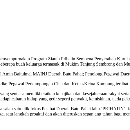
h menyempurnakan Program Ziarah Prihatin Sempena Penyerahan Kur
an beberapa buah keluarga termasuk di Mukim Tanjung Sembrong dan M
akil Amin Baitulmal MAINJ Daerah Batu Pahat; Penolong Pegawai Da
ia; Pegawai Perkampungan Cina dan Ketua-Ketua Kampung terlibat.
ng sentiasa menitikberatkan kebajikan dan kesejahteraan rakyat ser
hadapi cabaran hidup yang getir seperti penyakit, kemiskinan, tiada pek
salah satu titik fokus Pejabat Daerah Batu Pahat iaitu ‘PRIHATIN’ ke
gai satu langkah proaktif dan akan diteruskan sepanjang tahun bagi m