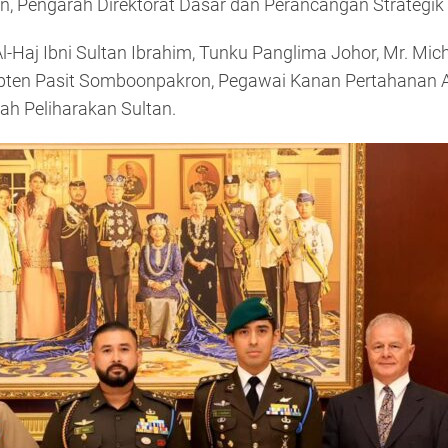
n, Pengarah Direktorat Dasar dan Perancangan Strategik (
aj Ibni Sultan Ibrahim, Tunku Panglima Johor, Mr. Micha
apten Pasit Somboonpakron, Pegawai Kanan Pertahanan A
ah Peliharakan Sultan.