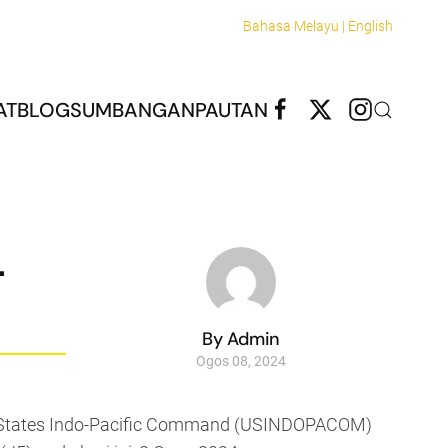
Bahasa Melayu |
English
AT
BLOG
SUMBANGAN
PAUTAN
-
By Admin
Ogos 08, 2024
d States Indo-Pacific Command (USINDOPACOM)