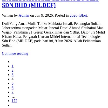
SDN BHD (MILDEF)
Written by
Admin
on
Jun 9, 2026
. Posted in
2026
,
Blog
.
Duli Yang Amat Mulia Tunku Mahkota Ismail, Pemangku Sultan
Johor terima mengadap Mejar Jeneral Dato’ Ahmad Shuhaimi Mat
Wajab, Panglima 21 Gerup Gerak Khas dan YBhg. Dato’ Sri Mohd
Nizam Kasa, Pengarah Urusan Mildef International Technologies
Sdn Bhd (MILDEF) pada hari ini, 9 Jun 2026. Allah Peliharakan
Sultan.
Continue reading
1
2
3
4
5
6
7
…
172