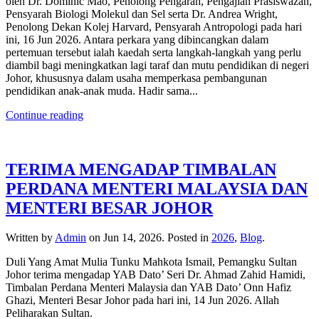
oleh Dr. Dominic Mao, Penolong Pengarah, Pengajian Prasiswazah,
Pensyarah Biologi Molekul dan Sel serta Dr. Andrea Wright,
Penolong Dekan Kolej Harvard, Pensyarah Antropologi pada hari
ini, 16 Jun 2026. Antara perkara yang dibincangkan dalam
pertemuan tersebut ialah kaedah serta langkah-langkah yang perlu
diambil bagi meningkatkan lagi taraf dan mutu pendidikan di negeri
Johor, khususnya dalam usaha memperkasa pembangunan
pendidikan anak-anak muda. Hadir sama...
Continue reading
TERIMA MENGADAP TIMBALAN
PERDANA MENTERI MALAYSIA DAN
MENTERI BESAR JOHOR
Written by
Admin
on
Jun 14, 2026
. Posted in
2026
,
Blog
.
Duli Yang Amat Mulia Tunku Mahkota Ismail, Pemangku Sultan
Johor terima mengadap YAB Dato’ Seri Dr. Ahmad Zahid Hamidi,
Timbalan Perdana Menteri Malaysia dan YAB Dato’ Onn Hafiz
Ghazi, Menteri Besar Johor pada hari ini, 14 Jun 2026. Allah
Peliharakan Sultan.