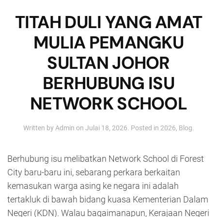
TITAH DULI YANG AMAT
MULIA PEMANGKU
SULTAN JOHOR
BERHUBUNG ISU
NETWORK SCHOOL
Written by
Admin
on
Julai 18, 2026
. Posted in
2026
,
Blog
.
Berhubung isu melibatkan Network School di Forest
City baru-baru ini, sebarang perkara berkaitan
kemasukan warga asing ke negara ini adalah
tertakluk di bawah bidang kuasa Kementerian Dalam
Negeri (KDN). Walau bagaimanapun, Kerajaan Negeri