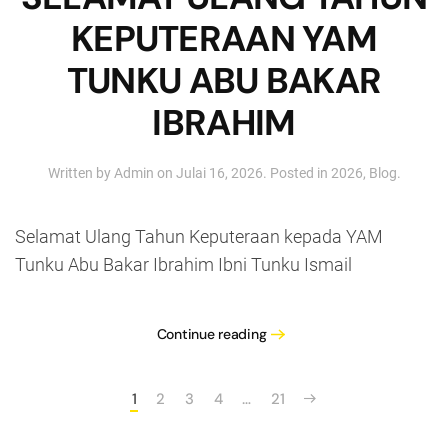
KEPUTERAAN YAM
TUNKU ABU BAKAR
IBRAHIM
Written by
Admin
on
Julai 16, 2026
. Posted in
2026
,
Blog
.
Selamat Ulang Tahun Keputeraan kepada YAM
Tunku Abu Bakar Ibrahim Ibni Tunku Ismail
Continue reading
1
2
3
4
…
21