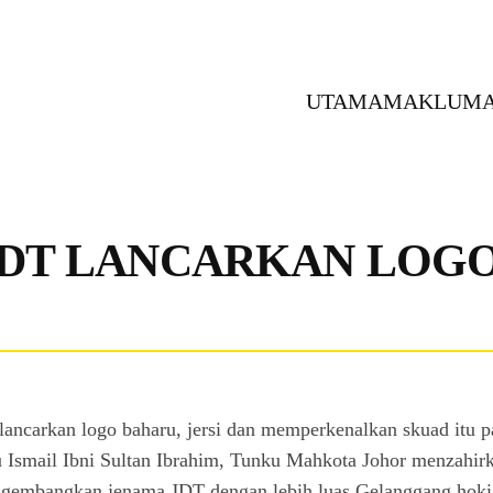
UTAMA
MAKLUMA
JDT LANCARKAN LOG
ancarkan logo baharu, jersi dan memperkenalkan skuad itu p
 Ismail Ibni Sultan Ibrahim, Tunku Mahkota Johor menzahir
gembangkan jenama JDT dengan lebih luas.Gelanggang hoki ai