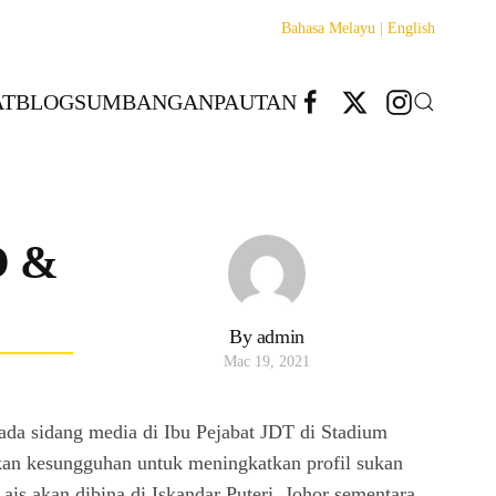
Bahasa Melayu |
English
T
BLOG
SUMBANGAN
PAUTAN
O &
By admin
Mac 19, 2021
ada sidang media di Ibu Pejabat JDT di Stadium
kan kesungguhan untuk meningkatkan profil sukan
s akan dibina di Iskandar Puteri, Johor sementara